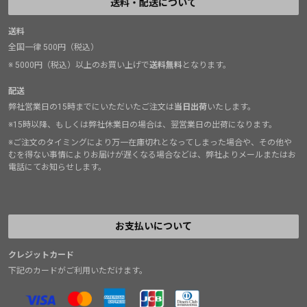
送料・配送について
送料
全国一律 500円（税込）
※ 5000円（税込）以上のお買い上げで
送料無料
となります。
配送
弊社営業日の15時までにいただいたご注文は
当日出荷
いたします。
※15時以降、もしくは弊社休業日の場合は、翌営業日の出荷になります。
※ご注文のタイミングにより万一在庫切れとなってしまった場合や、その他や
むを得ない事情によりお届けが遅くなる場合などは、弊社よりメールまたはお
電話にてお知らせします。
お支払いについて
クレジットカード
下記のカードがご利用いただけます。