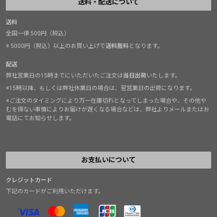
送料・配送について
送料
全国一律 500円（税込）
※ 5000円（税込）以上のお買い上げで
送料無料
となります。
配送
弊社営業日の15時までにいただいたご注文は
当日出荷
いたします。
※15時以降、もしくは弊社休業日の場合は、翌営業日の出荷になります。
※ご注文のタイミングにより万一在庫切れとなってしまった場合や、その他や
むを得ない事情によりお届けが遅くなる場合などは、弊社よりメールまたはお
電話にてお知らせします。
お支払いについて
クレジットカード
下記のカードがご利用いただけます。