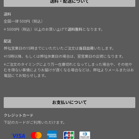
送料・配送について
送料
全国一律 500円（税込）
※ 5000円（税込）以上のお買い上げで
送料無料
となります。
配送
弊社営業日の15時までにいただいたご注文は
当日出荷
いたします。
※15時以降、もしくは弊社休業日の場合は、翌営業日の出荷になります。
※ご注文のタイミングにより万一在庫切れとなってしまった場合や、その他や
むを得ない事情によりお届けが遅くなる場合などは、弊社よりメールまたはお
電話にてお知らせします。
お支払いについて
クレジットカード
下記のカードがご利用いただけます。