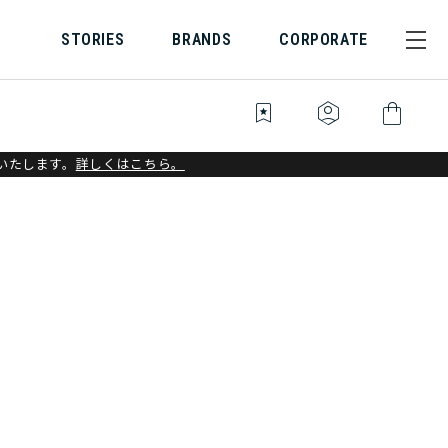
STORIES
BRANDS
CORPORATE
bookmark_star
identity_platform
shopping_bag
いたします。
詳しくはこちら。