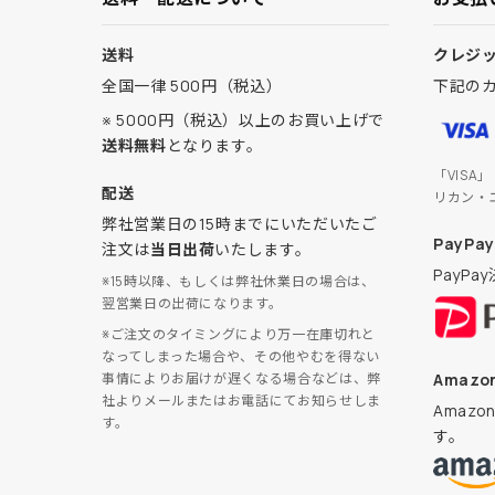
送料
クレジ
全国一律 500円（税込）
下記の
※ 5000円（税込）以上のお買い上げで
送料無料
となります。
「VISA
配送
リカン・
弊社営業日の15時までにいただいたご
PayPay
注文は
当日出荷
いたします。
PayP
※15時以降、もしくは弊社休業日の場合は、
翌営業日の出荷になります。
※ご注文のタイミングにより万一在庫切れと
なってしまった場合や、その他やむを得ない
Amazon
事情によりお届けが遅くなる場合などは、弊
社よりメールまたはお電話にてお知らせしま
Amaz
す。
す。