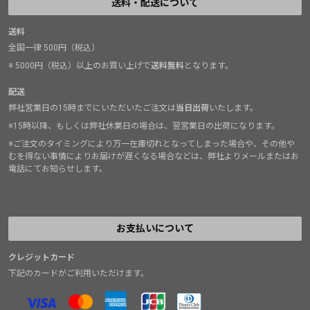
送料・配送について
送料
全国一律 500円（税込）
※ 5000円（税込）以上のお買い上げで
送料無料
となります。
配送
弊社営業日の15時までにいただいたご注文は
当日出荷
いたします。
※15時以降、もしくは弊社休業日の場合は、翌営業日の出荷になります。
※ご注文のタイミングにより万一在庫切れとなってしまった場合や、その他や
むを得ない事情によりお届けが遅くなる場合などは、弊社よりメールまたはお
電話にてお知らせします。
お支払いについて
クレジットカード
下記のカードがご利用いただけます。