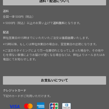
送料・配送について
送料
全国一律 500円（税込）
※ 5000円（税込）以上のお買い上げで
送料無料
となります。
配送
弊社営業日の15時までにいただいたご注文は
当日出荷
いたします。
※15時以降、もしくは弊社休業日の場合は、翌営業日の出荷になります。
※ご注文のタイミングにより万一在庫切れとなってしまった場合や、その他や
むを得ない事情によりお届けが遅くなる場合などは、弊社よりメールまたはお
電話にてお知らせします。
お支払いについて
クレジットカード
下記のカードがご利用いただけます。