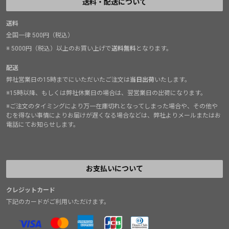
送料・配送について
送料
全国一律 500円（税込）
※ 5000円（税込）以上のお買い上げで
送料無料
となります。
配送
弊社営業日の15時までにいただいたご注文は
当日出荷
いたします。
※15時以降、もしくは弊社休業日の場合は、翌営業日の出荷になります。
※ご注文のタイミングにより万一在庫切れとなってしまった場合や、その他や
むを得ない事情によりお届けが遅くなる場合などは、弊社よりメールまたはお
電話にてお知らせします。
お支払いについて
クレジットカード
下記のカードがご利用いただけます。