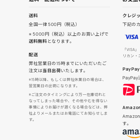
送料
クレジ
全国一律 500円（税込）
下記の
※ 5000円（税込）以上のお買い上げで
送料無料
となります。
「VISA
配送
リカン・
弊社営業日の15時までにいただいたご
PayPay
注文は
当日出荷
いたします。
PayP
※15時以降、もしくは弊社休業日の場合は、
翌営業日の出荷になります。
※ご注文のタイミングにより万一在庫切れと
なってしまった場合や、その他やむを得ない
Amazon
事情によりお届けが遅くなる場合などは、弊
社よりメールまたはお電話にてお知らせしま
Amaz
す。
す。