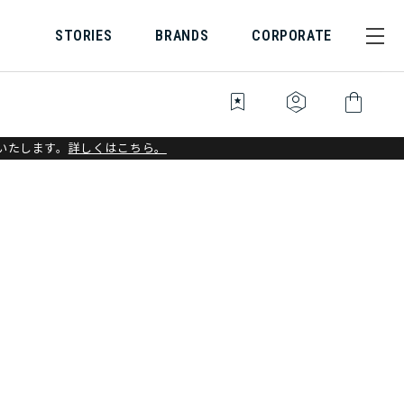
STORIES
BRANDS
CORPORATE
bookmark_star
identity_platform
shopping_bag
いたします。
詳しくはこちら。