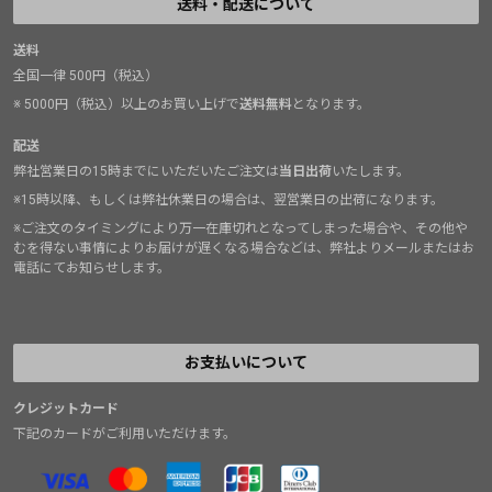
送料・配送について
送料
全国一律 500円（税込）
※ 5000円（税込）以上のお買い上げで
送料無料
となります。
配送
弊社営業日の15時までにいただいたご注文は
当日出荷
いたします。
※15時以降、もしくは弊社休業日の場合は、翌営業日の出荷になります。
※ご注文のタイミングにより万一在庫切れとなってしまった場合や、その他や
むを得ない事情によりお届けが遅くなる場合などは、弊社よりメールまたはお
電話にてお知らせします。
お支払いについて
クレジットカード
下記のカードがご利用いただけます。