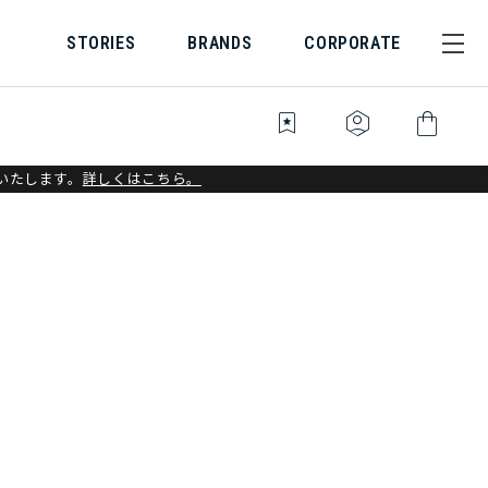
STORIES
BRANDS
CORPORATE
bookmark_star
identity_platform
shopping_bag
いたします。
詳しくはこちら。