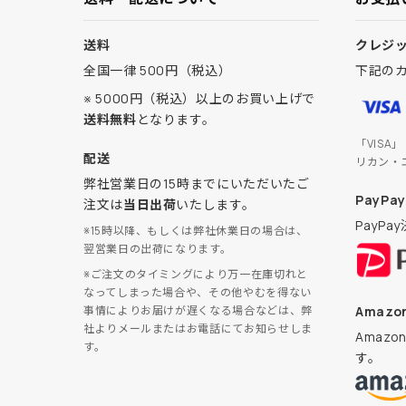
送料
クレジ
全国一律 500円（税込）
下記の
※ 5000円（税込）以上のお買い上げで
送料無料
となります。
「VISA
配送
リカン・
弊社営業日の15時までにいただいたご
PayPay
注文は
当日出荷
いたします。
PayP
※15時以降、もしくは弊社休業日の場合は、
翌営業日の出荷になります。
※ご注文のタイミングにより万一在庫切れと
なってしまった場合や、その他やむを得ない
Amazon
事情によりお届けが遅くなる場合などは、弊
社よりメールまたはお電話にてお知らせしま
Amaz
す。
す。