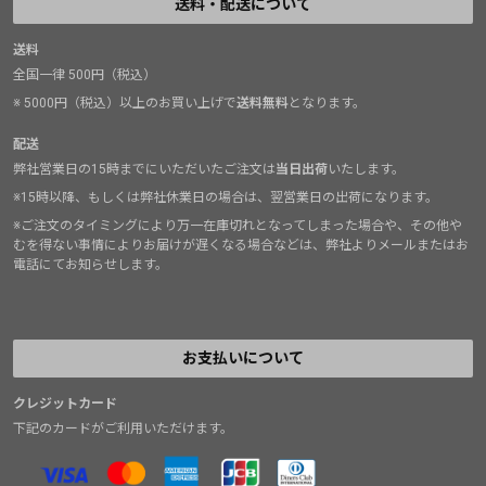
送料・配送について
送料
全国一律 500円（税込）
※ 5000円（税込）以上のお買い上げで
送料無料
となります。
配送
弊社営業日の15時までにいただいたご注文は
当日出荷
いたします。
※15時以降、もしくは弊社休業日の場合は、翌営業日の出荷になります。
※ご注文のタイミングにより万一在庫切れとなってしまった場合や、その他や
むを得ない事情によりお届けが遅くなる場合などは、弊社よりメールまたはお
電話にてお知らせします。
お支払いについて
クレジットカード
下記のカードがご利用いただけます。