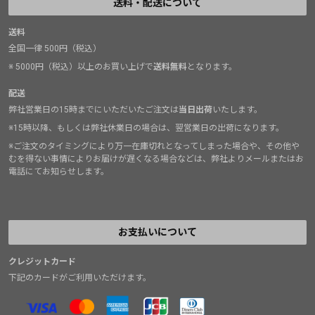
送料・配送について
送料
全国一律 500円（税込）
※ 5000円（税込）以上のお買い上げで
送料無料
となります。
配送
弊社営業日の15時までにいただいたご注文は
当日出荷
いたします。
※15時以降、もしくは弊社休業日の場合は、翌営業日の出荷になります。
※ご注文のタイミングにより万一在庫切れとなってしまった場合や、その他や
むを得ない事情によりお届けが遅くなる場合などは、弊社よりメールまたはお
電話にてお知らせします。
お支払いについて
クレジットカード
下記のカードがご利用いただけます。