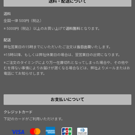
送料・配送について
送料
全国一律 500円（税込）
※ 5000円（税込）以上のお買い上げで
送料無料
となります。
配送
弊社営業日の15時までにいただいたご注文は
当日出荷
いたします。
※15時以降、もしくは弊社休業日の場合は、翌営業日の出荷になります。
※ご注文のタイミングにより万一在庫切れとなってしまった場合や、その他や
むを得ない事情によりお届けが遅くなる場合などは、弊社よりメールまたはお
電話にてお知らせします。
お支払いについて
クレジットカード
下記のカードがご利用いただけます。