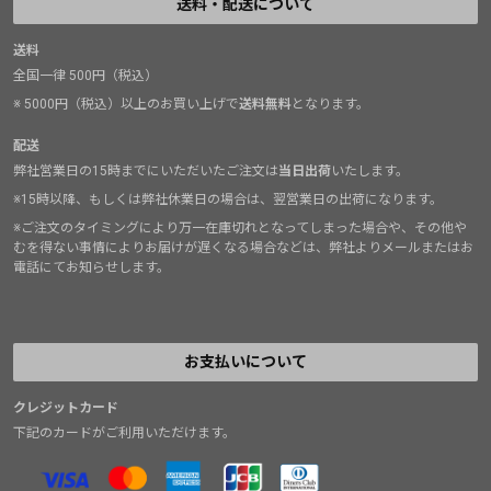
送料・配送について
送料
全国一律 500円（税込）
※ 5000円（税込）以上のお買い上げで
送料無料
となります。
配送
弊社営業日の15時までにいただいたご注文は
当日出荷
いたします。
※15時以降、もしくは弊社休業日の場合は、翌営業日の出荷になります。
※ご注文のタイミングにより万一在庫切れとなってしまった場合や、その他や
むを得ない事情によりお届けが遅くなる場合などは、弊社よりメールまたはお
電話にてお知らせします。
お支払いについて
クレジットカード
下記のカードがご利用いただけます。