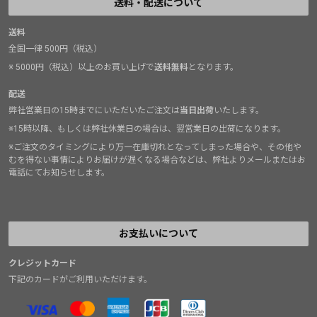
送料・配送について
送料
全国一律 500円（税込）
※ 5000円（税込）以上のお買い上げで
送料無料
となります。
配送
弊社営業日の15時までにいただいたご注文は
当日出荷
いたします。
※15時以降、もしくは弊社休業日の場合は、翌営業日の出荷になります。
※ご注文のタイミングにより万一在庫切れとなってしまった場合や、その他や
むを得ない事情によりお届けが遅くなる場合などは、弊社よりメールまたはお
電話にてお知らせします。
お支払いについて
クレジットカード
下記のカードがご利用いただけます。