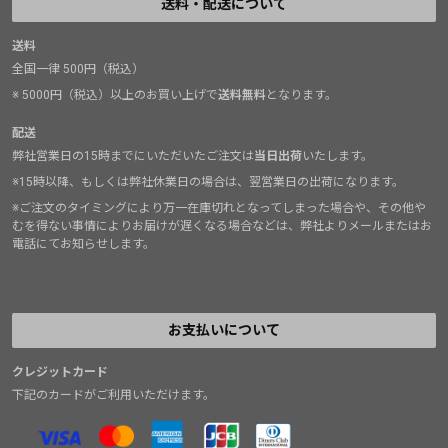
送料・配送について
送料
全国一律 500円（税込）
※ 5000円（税込）以上のお買い上げで
送料無料
となります。
配送
弊社営業日の15時までにいただいたご注文は
当日出荷
いたします。
※15時以降、もしくは弊社休業日の場合は、翌営業日の出荷になります。
※ご注文のタイミングにより万一在庫切れとなってしまった場合や、その他や
むを得ない事情によりお届けが遅くなる場合などは、弊社よりメールまたはお
電話にてお知らせします。
お支払いについて
クレジットカード
下記のカードがご利用いただけます。