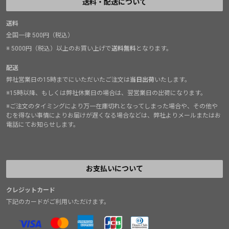
送料・配送について
送料
全国一律 500円（税込）
※ 5000円（税込）以上のお買い上げで
送料無料
となります。
配送
弊社営業日の15時までにいただいたご注文は
当日出荷
いたします。
※15時以降、もしくは弊社休業日の場合は、翌営業日の出荷になります。
※ご注文のタイミングにより万一在庫切れとなってしまった場合や、その他や
むを得ない事情によりお届けが遅くなる場合などは、弊社よりメールまたはお
電話にてお知らせします。
お支払いについて
クレジットカード
下記のカードがご利用いただけます。