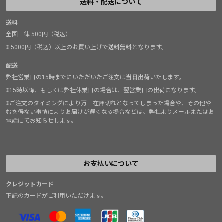
送料・配送について
送料
全国一律 500円（税込）
※ 5000円（税込）以上のお買い上げで
送料無料
となります。
配送
弊社営業日の15時までにいただいたご注文は
当日出荷
いたします。
※15時以降、もしくは弊社休業日の場合は、翌営業日の出荷になります。
※ご注文のタイミングにより万一在庫切れとなってしまった場合や、その他や
むを得ない事情によりお届けが遅くなる場合などは、弊社よりメールまたはお
電話にてお知らせします。
お支払いについて
クレジットカード
下記のカードがご利用いただけます。