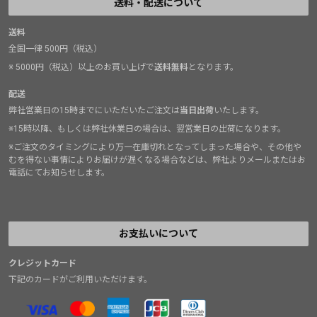
送料・配送について
送料
全国一律 500円（税込）
※ 5000円（税込）以上のお買い上げで
送料無料
となります。
配送
弊社営業日の15時までにいただいたご注文は
当日出荷
いたします。
※15時以降、もしくは弊社休業日の場合は、翌営業日の出荷になります。
※ご注文のタイミングにより万一在庫切れとなってしまった場合や、その他や
むを得ない事情によりお届けが遅くなる場合などは、弊社よりメールまたはお
電話にてお知らせします。
お支払いについて
クレジットカード
下記のカードがご利用いただけます。