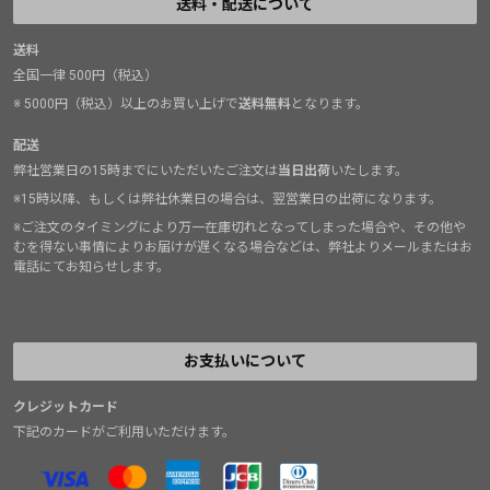
送料・配送について
送料
全国一律 500円（税込）
※ 5000円（税込）以上のお買い上げで
送料無料
となります。
配送
弊社営業日の15時までにいただいたご注文は
当日出荷
いたします。
※15時以降、もしくは弊社休業日の場合は、翌営業日の出荷になります。
※ご注文のタイミングにより万一在庫切れとなってしまった場合や、その他や
むを得ない事情によりお届けが遅くなる場合などは、弊社よりメールまたはお
電話にてお知らせします。
お支払いについて
クレジットカード
下記のカードがご利用いただけます。