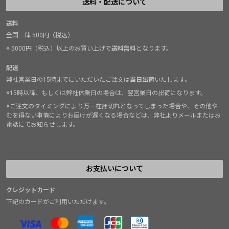
送料・配送について
送料
全国一律 500円（税込）
※ 5000円（税込）以上のお買い上げで
送料無料
となります。
配送
弊社営業日の15時までにいただいたご注文は
当日出荷
いたします。
※15時以降、もしくは弊社休業日の場合は、翌営業日の出荷になります。
※ご注文のタイミングにより万一在庫切れとなってしまった場合や、その他や
むを得ない事情によりお届けが遅くなる場合などは、弊社よりメールまたはお
電話にてお知らせします。
お支払いについて
クレジットカード
下記のカードがご利用いただけます。