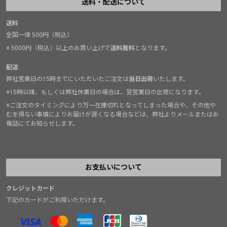
送料・配送について
送料
全国一律 500円（税込）
※ 5000円（税込）以上のお買い上げで
送料無料
となります。
配送
弊社営業日の15時までにいただいたご注文は
当日出荷
いたします。
※15時以降、もしくは弊社休業日の場合は、翌営業日の出荷になります。
※ご注文のタイミングにより万一在庫切れとなってしまった場合や、その他や
むを得ない事情によりお届けが遅くなる場合などは、弊社よりメールまたはお
電話にてお知らせします。
お支払いについて
クレジットカード
下記のカードがご利用いただけます。