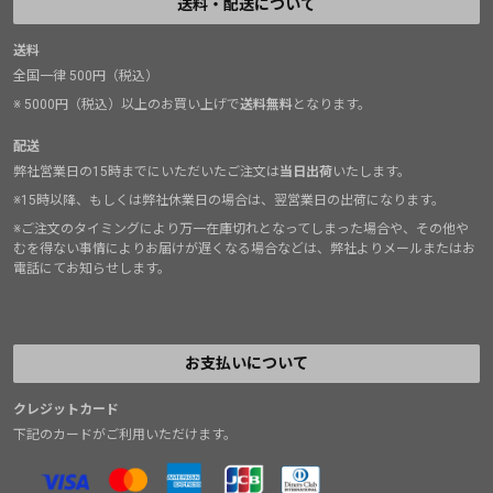
送料・配送について
送料
全国一律 500円（税込）
※ 5000円（税込）以上のお買い上げで
送料無料
となります。
配送
弊社営業日の15時までにいただいたご注文は
当日出荷
いたします。
※15時以降、もしくは弊社休業日の場合は、翌営業日の出荷になります。
※ご注文のタイミングにより万一在庫切れとなってしまった場合や、その他や
むを得ない事情によりお届けが遅くなる場合などは、弊社よりメールまたはお
電話にてお知らせします。
お支払いについて
クレジットカード
下記のカードがご利用いただけます。