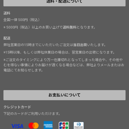
送料・配送について
送料
全国一律 500円（税込）
※ 5000円（税込）以上のお買い上げで
送料無料
となります。
配送
弊社営業日の15時までにいただいたご注文は
当日出荷
いたします。
※15時以降、もしくは弊社休業日の場合は、翌営業日の出荷になります。
※ご注文のタイミングにより万一在庫切れとなってしまった場合や、その他や
むを得ない事情によりお届けが遅くなる場合などは、弊社よりメールまたはお
電話にてお知らせします。
お支払いについて
クレジットカード
下記のカードがご利用いただけます。