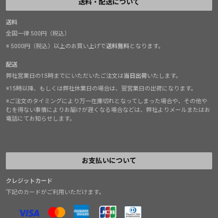
送料・配送について
送料
全国一律 500円（税込）
※ 5000円（税込）以上のお買い上げで
送料無料
となります。
配送
弊社営業日の15時までにいただいたご注文は
当日出荷
いたします。
※15時以降、もしくは弊社休業日の場合は、翌営業日の出荷になります。
※ご注文のタイミングにより万一在庫切れとなってしまった場合や、その他や
むを得ない事情によりお届けが遅くなる場合などは、弊社よりメールまたはお
電話にてお知らせします。
お支払いについて
クレジットカード
下記のカードがご利用いただけます。