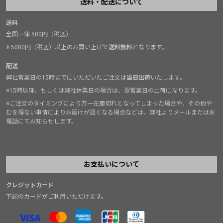
送料・配送について
送料
全国一律 500円（税込）
※ 5000円（税込）以上のお買い上げで
送料無料
となります。
配送
弊社営業日の15時までにいただいたご注文は
当日出荷
いたします。
※15時以降、もしくは弊社休業日の場合は、翌営業日の出荷になります。
※ご注文のタイミングにより万一在庫切れとなってしまった場合や、その他や
むを得ない事情によりお届けが遅くなる場合などは、弊社よりメールまたはお
電話にてお知らせします。
お支払いについて
クレジットカード
下記のカードがご利用いただけます。