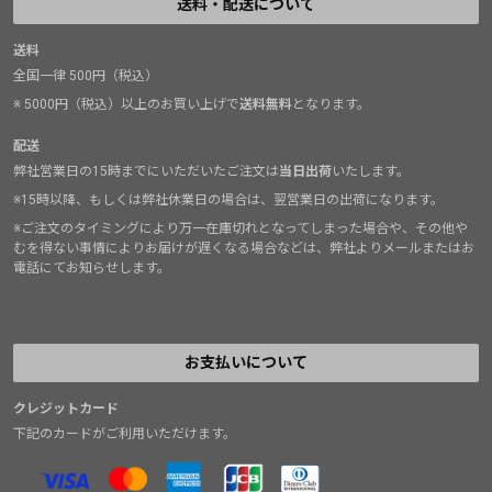
送料・配送について
送料
全国一律 500円（税込）
※ 5000円（税込）以上のお買い上げで
送料無料
となります。
配送
弊社営業日の15時までにいただいたご注文は
当日出荷
いたします。
※15時以降、もしくは弊社休業日の場合は、翌営業日の出荷になります。
※ご注文のタイミングにより万一在庫切れとなってしまった場合や、その他や
むを得ない事情によりお届けが遅くなる場合などは、弊社よりメールまたはお
電話にてお知らせします。
お支払いについて
クレジットカード
下記のカードがご利用いただけます。