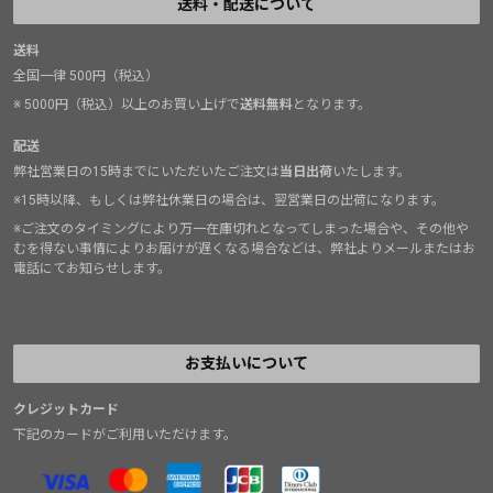
送料・配送について
送料
全国一律 500円（税込）
※ 5000円（税込）以上のお買い上げで
送料無料
となります。
配送
弊社営業日の15時までにいただいたご注文は
当日出荷
いたします。
※15時以降、もしくは弊社休業日の場合は、翌営業日の出荷になります。
※ご注文のタイミングにより万一在庫切れとなってしまった場合や、その他や
むを得ない事情によりお届けが遅くなる場合などは、弊社よりメールまたはお
電話にてお知らせします。
お支払いについて
クレジットカード
下記のカードがご利用いただけます。