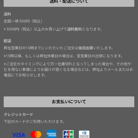
送料・配送について
送料
全国一律 500円（税込）
※ 5000円（税込）以上のお買い上げで
送料無料
となります。
配送
弊社営業日の15時までにいただいたご注文は
当日出荷
いたします。
※15時以降、もしくは弊社休業日の場合は、翌営業日の出荷になります。
※ご注文のタイミングにより万一在庫切れとなってしまった場合や、その他や
むを得ない事情によりお届けが遅くなる場合などは、弊社よりメールまたはお
電話にてお知らせします。
お支払いについて
クレジットカード
下記のカードがご利用いただけます。