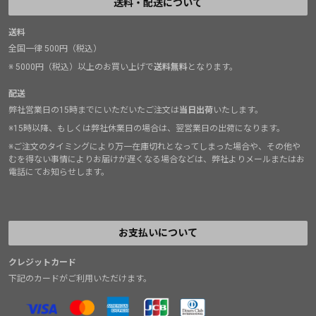
送料・配送について
送料
全国一律 500円（税込）
※ 5000円（税込）以上のお買い上げで
送料無料
となります。
配送
弊社営業日の15時までにいただいたご注文は
当日出荷
いたします。
※15時以降、もしくは弊社休業日の場合は、翌営業日の出荷になります。
※ご注文のタイミングにより万一在庫切れとなってしまった場合や、その他や
むを得ない事情によりお届けが遅くなる場合などは、弊社よりメールまたはお
電話にてお知らせします。
お支払いについて
クレジットカード
下記のカードがご利用いただけます。