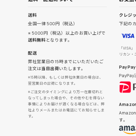
送料
クレジ
全国一律 500円（税込）
下記の
※ 5000円（税込）以上のお買い上げで
送料無料
となります。
「VISA
配送
リカン・
弊社営業日の15時までにいただいたご
PayPay
注文は
当日出荷
いたします。
PayP
※15時以降、もしくは弊社休業日の場合は、
翌営業日の出荷になります。
※ご注文のタイミングにより万一在庫切れと
なってしまった場合や、その他やむを得ない
Amazon
事情によりお届けが遅くなる場合などは、弊
社よりメールまたはお電話にてお知らせしま
Amaz
す。
す。