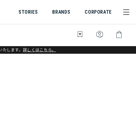
STORIES
BRANDS
CORPORATE
bookmark_star
identity_platform
shopping_bag
いたします。
詳しくはこちら。