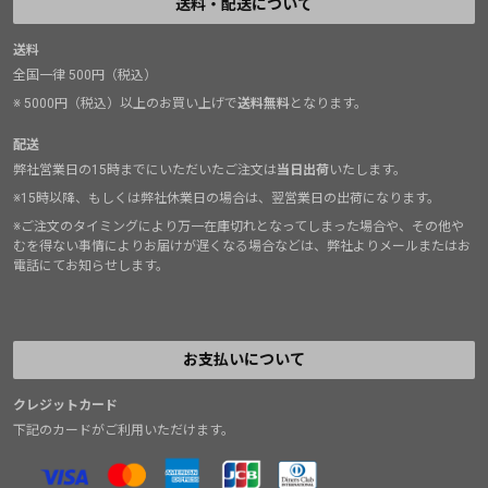
送料・配送について
送料
全国一律 500円（税込）
※ 5000円（税込）以上のお買い上げで
送料無料
となります。
配送
弊社営業日の15時までにいただいたご注文は
当日出荷
いたします。
※15時以降、もしくは弊社休業日の場合は、翌営業日の出荷になります。
※ご注文のタイミングにより万一在庫切れとなってしまった場合や、その他や
むを得ない事情によりお届けが遅くなる場合などは、弊社よりメールまたはお
電話にてお知らせします。
お支払いについて
クレジットカード
下記のカードがご利用いただけます。