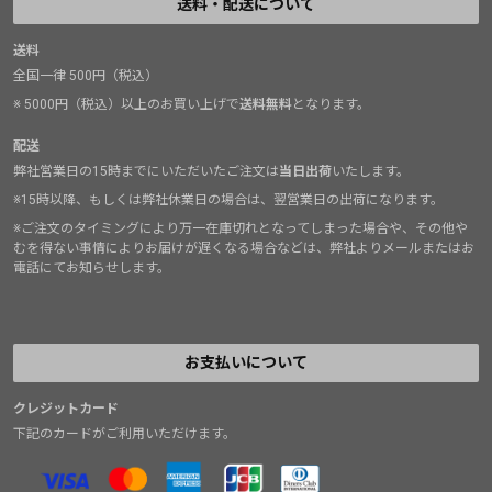
送料・配送について
送料
全国一律 500円（税込）
※ 5000円（税込）以上のお買い上げで
送料無料
となります。
配送
弊社営業日の15時までにいただいたご注文は
当日出荷
いたします。
※15時以降、もしくは弊社休業日の場合は、翌営業日の出荷になります。
※ご注文のタイミングにより万一在庫切れとなってしまった場合や、その他や
むを得ない事情によりお届けが遅くなる場合などは、弊社よりメールまたはお
電話にてお知らせします。
お支払いについて
クレジットカード
下記のカードがご利用いただけます。