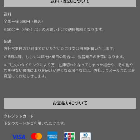
送料・配送について
送料
全国一律 500円（税込）
※ 5000円（税込）以上のお買い上げで
送料無料
となります。
配送
弊社営業日の15時までにいただいたご注文は
当日出荷
いたします。
※15時以降、もしくは弊社休業日の場合は、翌営業日の出荷になります。
※ご注文のタイミングにより万一在庫切れとなってしまった場合や、その他や
むを得ない事情によりお届けが遅くなる場合などは、弊社よりメールまたはお
電話にてお知らせします。
お支払いについて
クレジットカード
下記のカードがご利用いただけます。