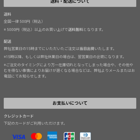
送料・配送について
送料
全国一律 500円（税込）
※ 5000円（税込）以上のお買い上げで
送料無料
となります。
配送
弊社営業日の15時までにいただいたご注文は
当日出荷
いたします。
※15時以降、もしくは弊社休業日の場合は、翌営業日の出荷になります。
※ご注文のタイミングにより万一在庫切れとなってしまった場合や、その他や
むを得ない事情によりお届けが遅くなる場合などは、弊社よりメールまたはお
電話にてお知らせします。
お支払いについて
クレジットカード
下記のカードがご利用いただけます。