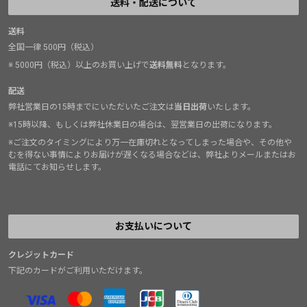
送料・配送について
送料
全国一律 500円（税込）
※ 5000円（税込）以上のお買い上げで
送料無料
となります。
配送
弊社営業日の15時までにいただいたご注文は
当日出荷
いたします。
※15時以降、もしくは弊社休業日の場合は、翌営業日の出荷になります。
※ご注文のタイミングにより万一在庫切れとなってしまった場合や、その他や
むを得ない事情によりお届けが遅くなる場合などは、弊社よりメールまたはお
電話にてお知らせします。
お支払いについて
クレジットカード
下記のカードがご利用いただけます。