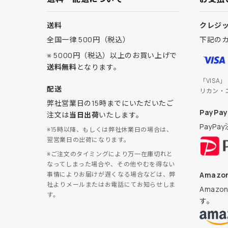
送料
クレジ
全国一律 500円（税込）
下記の
※ 5000円（税込）以上のお買い上げで
送料無料
となります。
「VISA
配送
リカン・
弊社営業日の15時までにいただいたご
PayPay
注文は
当日出荷
いたします。
PayP
※15時以降、もしくは弊社休業日の場合は、
翌営業日の出荷になります。
※ご注文のタイミングにより万一在庫切れと
なってしまった場合や、その他やむを得ない
Amazon
事情によりお届けが遅くなる場合などは、弊
社よりメールまたはお電話にてお知らせしま
Amaz
す。
す。