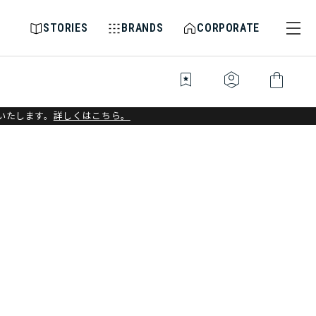
STORIES
BRANDS
CORPORATE
bookmark_star
identity_platform
shopping_bag
いたします。
詳しくはこちら。