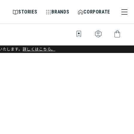
STORIES
BRANDS
CORPORATE
bookmark_star
identity_platform
shopping_bag
いたします。
詳しくはこちら。