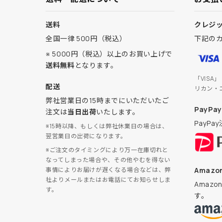
送料
クレジ
全国一律 500円（税込）
下記の
※ 5000円（税込）以上のお買い上げで
送料無料
となります。
「VISA
配送
リカン・
弊社営業日の15時までにいただいたご
PayPay
注文は
当日出荷
いたします。
PayP
※15時以降、もしくは弊社休業日の場合は、
翌営業日の出荷になります。
※ご注文のタイミングにより万一在庫切れと
なってしまった場合や、その他やむを得ない
Amazon
事情によりお届けが遅くなる場合などは、弊
社よりメールまたはお電話にてお知らせしま
Amaz
す。
す。