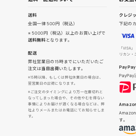
送料
クレジ
全国一律 500円（税込）
下記の
※ 5000円（税込）以上のお買い上げで
送料無料
となります。
「VISA
配送
リカン・
弊社営業日の15時までにいただいたご
PayPay
注文は
当日出荷
いたします。
PayP
※15時以降、もしくは弊社休業日の場合は、
翌営業日の出荷になります。
※ご注文のタイミングにより万一在庫切れと
なってしまった場合や、その他やむを得ない
Amazon
事情によりお届けが遅くなる場合などは、弊
社よりメールまたはお電話にてお知らせしま
Amaz
す。
す。