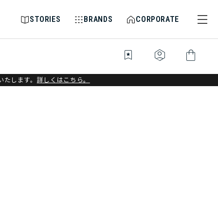
STORIES
BRANDS
CORPORATE
bookmark_star
identity_platform
shopping_bag
いたします。
詳しくはこちら。