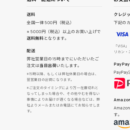
送料
クレジ
全国一律 500円（税込）
下記の
※ 5000円（税込）以上のお買い上げで
送料無料
となります。
「VISA
配送
リカン・
弊社営業日の15時までにいただいたご
PayPay
注文は
当日出荷
いたします。
PayP
※15時以降、もしくは弊社休業日の場合は、
翌営業日の出荷になります。
※ご注文のタイミングにより万一在庫切れと
なってしまった場合や、その他やむを得ない
Amazon
事情によりお届けが遅くなる場合などは、弊
社よりメールまたはお電話にてお知らせしま
Amaz
す。
す。