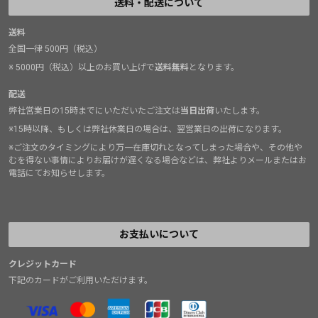
送料・配送について
送料
全国一律 500円（税込）
※ 5000円（税込）以上のお買い上げで
送料無料
となります。
配送
弊社営業日の15時までにいただいたご注文は
当日出荷
いたします。
※15時以降、もしくは弊社休業日の場合は、翌営業日の出荷になります。
※ご注文のタイミングにより万一在庫切れとなってしまった場合や、その他や
むを得ない事情によりお届けが遅くなる場合などは、弊社よりメールまたはお
電話にてお知らせします。
お支払いについて
クレジットカード
下記のカードがご利用いただけます。