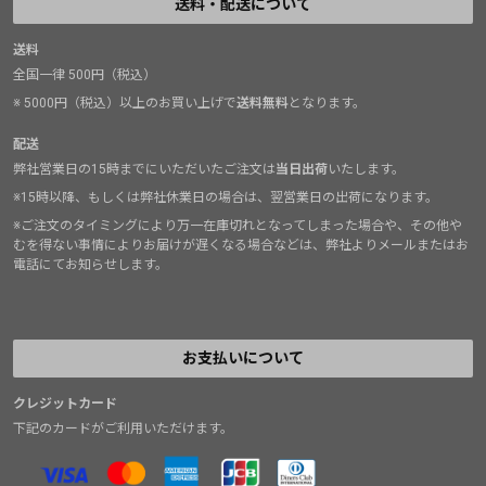
送料・配送について
送料
全国一律 500円（税込）
※ 5000円（税込）以上のお買い上げで
送料無料
となります。
配送
弊社営業日の15時までにいただいたご注文は
当日出荷
いたします。
※15時以降、もしくは弊社休業日の場合は、翌営業日の出荷になります。
※ご注文のタイミングにより万一在庫切れとなってしまった場合や、その他や
むを得ない事情によりお届けが遅くなる場合などは、弊社よりメールまたはお
電話にてお知らせします。
お支払いについて
クレジットカード
下記のカードがご利用いただけます。