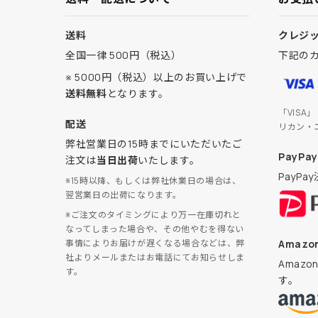
送料
クレジ
全国一律 500円（税込）
下記の
※ 5000円（税込）以上のお買い上げで
送料無料
となります。
「VISA
配送
リカン・
弊社営業日の15時までにいただいたご
PayPay
注文は
当日出荷
いたします。
PayP
※15時以降、もしくは弊社休業日の場合は、
翌営業日の出荷になります。
※ご注文のタイミングにより万一在庫切れと
なってしまった場合や、その他やむを得ない
Amazon
事情によりお届けが遅くなる場合などは、弊
社よりメールまたはお電話にてお知らせしま
Amaz
す。
す。