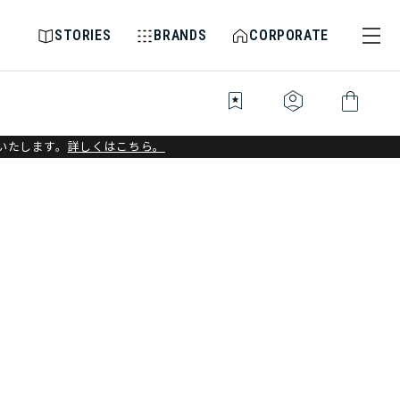
STORIES
BRANDS
CORPORATE
bookmark_star
identity_platform
shopping_bag
いたします。
詳しくはこちら。