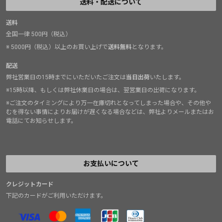
送料・配送について
送料
全国一律 500円（税込）
※ 5000円（税込）以上のお買い上げで
送料無料
となります。
配送
弊社営業日の15時までにいただいたご注文は
当日出荷
いたします。
※15時以降、もしくは弊社休業日の場合は、翌営業日の出荷になります。
※ご注文のタイミングにより万一在庫切れとなってしまった場合や、その他や
むを得ない事情によりお届けが遅くなる場合などは、弊社よりメールまたはお
電話にてお知らせします。
お支払いについて
クレジットカード
下記のカードがご利用いただけます。