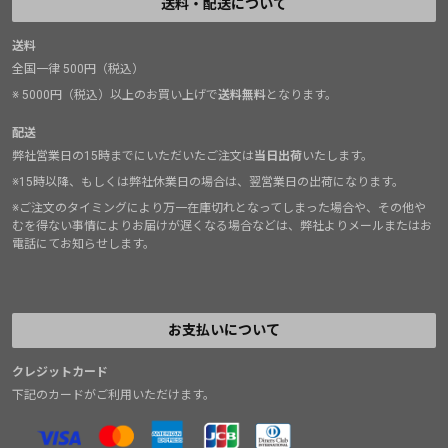
送料・配送について
送料
全国一律 500円（税込）
※ 5000円（税込）以上のお買い上げで
送料無料
となります。
配送
弊社営業日の15時までにいただいたご注文は
当日出荷
いたします。
※15時以降、もしくは弊社休業日の場合は、翌営業日の出荷になります。
※ご注文のタイミングにより万一在庫切れとなってしまった場合や、その他や
むを得ない事情によりお届けが遅くなる場合などは、弊社よりメールまたはお
電話にてお知らせします。
お支払いについて
クレジットカード
下記のカードがご利用いただけます。