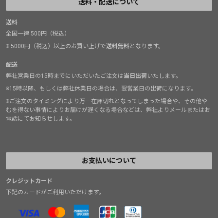
送料・配送について
送料
全国一律 500円（税込）
※ 5000円（税込）以上のお買い上げで
送料無料
となります。
配送
弊社営業日の15時までにいただいたご注文は
当日出荷
いたします。
※15時以降、もしくは弊社休業日の場合は、翌営業日の出荷になります。
※ご注文のタイミングにより万一在庫切れとなってしまった場合や、その他や
むを得ない事情によりお届けが遅くなる場合などは、弊社よりメールまたはお
電話にてお知らせします。
お支払いについて
クレジットカード
下記のカードがご利用いただけます。