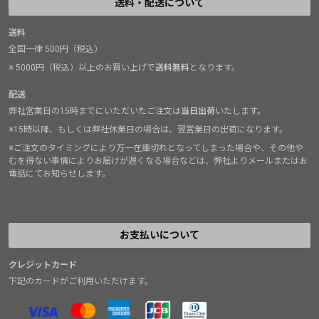
送料・配送について
送料
全国一律 500円（税込）
※ 5000円（税込）以上のお買い上げで
送料無料
となります。
配送
弊社営業日の15時までにいただいたご注文は
当日出荷
いたします。
※15時以降、もしくは弊社休業日の場合は、翌営業日の出荷になります。
※ご注文のタイミングにより万一在庫切れとなってしまった場合や、その他や
むを得ない事情によりお届けが遅くなる場合などは、弊社よりメールまたはお
電話にてお知らせします。
お支払いについて
クレジットカード
下記のカードがご利用いただけます。