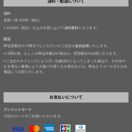
送料・配送について
送料
全国一律 500円（税込）
※ 5000円（税込）以上のお買い上げで
送料無料
となります。
配送
弊社営業日の15時までにいただいたご注文は
当日出荷
いたします。
※15時以降、もしくは弊社休業日の場合は、翌営業日の出荷になります。
※ご注文のタイミングにより万一在庫切れとなってしまった場合や、その他や
むを得ない事情によりお届けが遅くなる場合などは、弊社よりメールまたはお
電話にてお知らせします。
お支払いについて
クレジットカード
下記のカードがご利用いただけます。