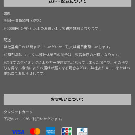
送料・配送について
送料
全国一律 500円（税込）
※ 5000円（税込）以上のお買い上げで
送料無料
となります。
配送
弊社営業日の15時までにいただいたご注文は
当日出荷
いたします。
※15時以降、もしくは弊社休業日の場合は、翌営業日の出荷になります。
※ご注文のタイミングにより万一在庫切れとなってしまった場合や、その他や
むを得ない事情によりお届けが遅くなる場合などは、弊社よりメールまたはお
電話にてお知らせします。
お支払いについて
クレジットカード
下記のカードがご利用いただけます。