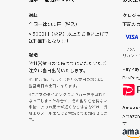
送料
クレジ
全国一律 500円（税込）
下記の
※ 5000円（税込）以上のお買い上げで
送料無料
となります。
「VISA
配送
リカン・
弊社営業日の15時までにいただいたご
PayPay
注文は
当日出荷
いたします。
PayP
※15時以降、もしくは弊社休業日の場合は、
翌営業日の出荷になります。
※ご注文のタイミングにより万一在庫切れと
なってしまった場合や、その他やむを得ない
Amazon
事情によりお届けが遅くなる場合などは、弊
社よりメールまたはお電話にてお知らせしま
Amaz
す。
す。