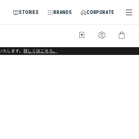
STORIES
BRANDS
CORPORATE
bookmark_star
identity_platform
shopping_bag
いたします。
詳しくはこちら。